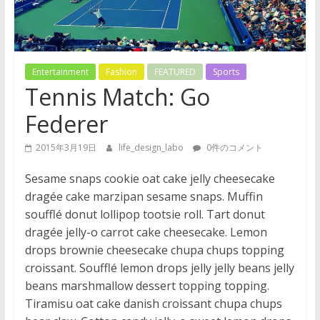
形
成
や
資
Entertainment
Fashion
FEATURED
Sports
産
Tennis Match: Go
形
Federer
成
な
2015年3月19日
life_design_labo
0件のコメント
ど、
よ
Sesame snaps cookie oat cake jelly cheesecake
り
dragée cake marzipan sesame snaps. Muffin
豊
soufflé donut lollipop tootsie roll. Tart donut
か
dragée jelly-o carrot cake cheesecake. Lemon
な
drops brownie cheesecake chupa chups topping
人
croissant. Soufflé lemon drops jelly jelly beans jelly
生
beans marshmallow dessert topping topping.
を
Tiramisu oat cake danish croissant chupa chups
送