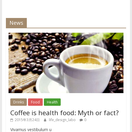
News
Drinks
Food
Health
Coffee is health food: Myth or fact?
2015年3月24日
life_design_labo
0
Vivamus vestibulum u