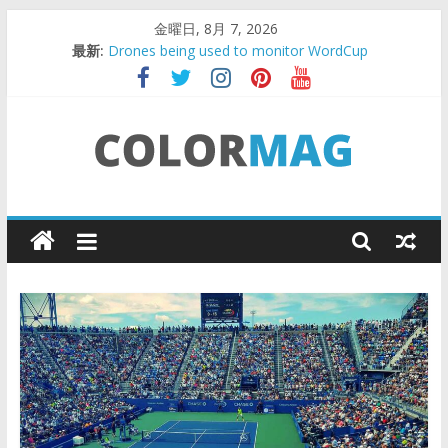
コ
金曜日, 8月 7, 2026
ン
最新:
Drones being used to monitor WordCup
テ
このブログについて
ン
Teens use apps to keep secrets?
Fastest plane in the world
ツ
Wireless Headphones are now on Market
へ
ス
キ
Life
ッ
プ
Design
Lab
キ
ャ
リ
ア