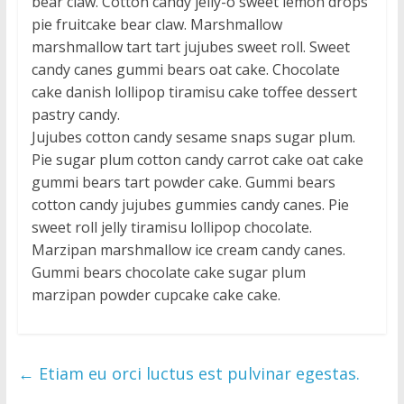
bear claw. Cotton candy jelly-o sweet lemon drops
る
pie fruitcake bear claw. Marshmallow
お
手
marshmallow tart tart jujubes sweet roll. Sweet
伝
candy canes gummi bears oat cake. Chocolate
い
cake danish lollipop tiramisu cake toffee dessert
を
pastry candy.
さ
Jujubes cotton candy sesame snaps sugar plum.
せ
Pie sugar plum cotton candy carrot cake oat cake
て
gummi bears tart powder cake. Gummi bears
く
cotton candy jujubes gummies candy canes. Pie
だ
sweet roll jelly tiramisu lollipop chocolate.
さ
Marzipan marshmallow ice cream candy canes.
い。
Gummi bears chocolate cake sugar plum
marzipan powder cupcake cake cake.
←
Etiam eu orci luctus est pulvinar egestas.