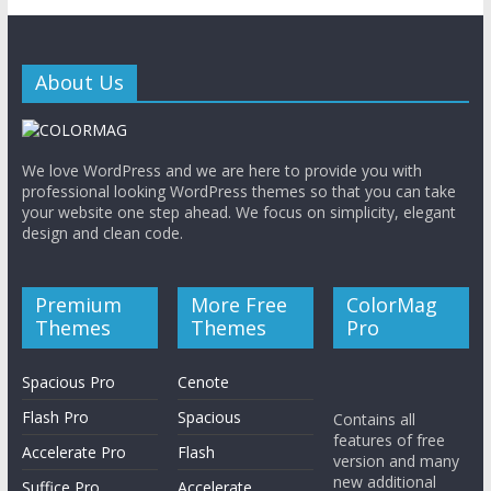
形
成
や
About Us
資
産
形
We love WordPress and we are here to provide you with
成
professional looking WordPress themes so that you can take
な
your website one step ahead. We focus on simplicity, elegant
ど、
design and clean code.
よ
り
Premium
More Free
ColorMag
豊
Themes
Themes
Pro
か
な
Spacious Pro
Cenote
人
生
Flash Pro
Spacious
Contains all
features of free
を
Accelerate Pro
Flash
version and many
送
new additional
Suffice Pro
Accelerate