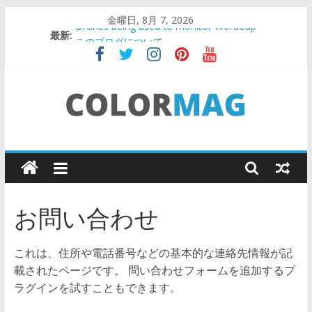
コ
金曜日, 8月 7, 2026
Drones being used to monitor WordCup
ン
最新:
このブログについて
テ
Teens use apps to keep secrets?
ン
Fastest plane in the world
ツ
Wireless Headphones are now on Market
へ
ス
キ
Life
ッ
プ
Design
お問い合わせ
Lab
これは、住所や電話番号などの基本的な連絡先情報が記
キ
載されたページです。 問い合わせフォームを追加するプ
ャ
ラグインを試すこともできます。
リ
ア